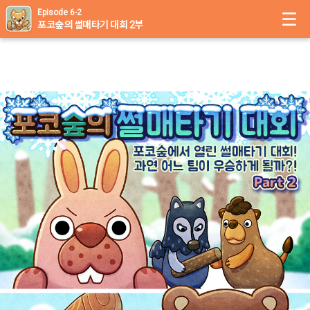
Episode 6-2
포코숲의 썰매타기 대회 2부