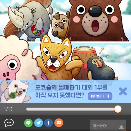
1
/
13